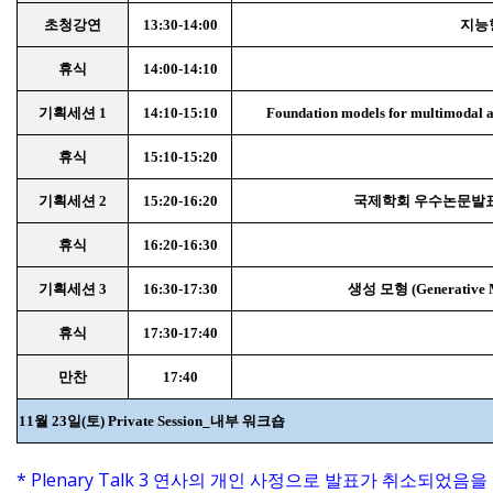
초청강연
13:30-14:00
지능형
휴식
14:00-14:10
기획세션 1
14:10-15:10
Foundation models for multimodal a
휴식
15:10-15:20
기획세션 2
15:20-16:20
국제학회 우수논문발
휴식
16:20-16:30
기획세션 3
16:30-17:30
생성 모형 (Generative 
휴식
17:30-17:40
만찬
17:40
11월 23일(토)
Private Session_내부 워크숍
* Plenary Talk 3 연사의 개인 사정으로 발표가 취소되었