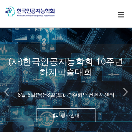
(사)한국인공지능학회 10주년
하계학술대회
Previous
Nex
8월 6일(목)~8일(토), 경주화백컨벤션센터
행사안내